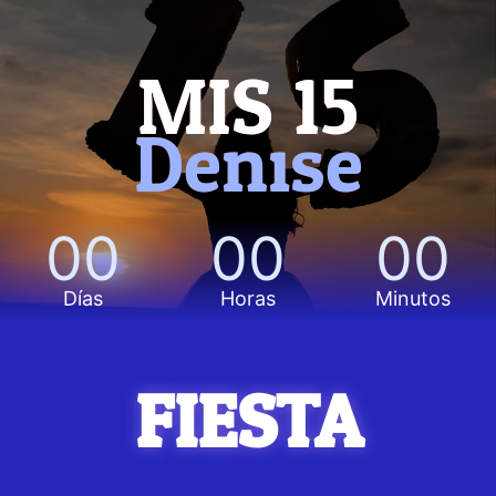
MIS 15
Denise
00
00
00
Días
Horas
Minutos
FIESTA