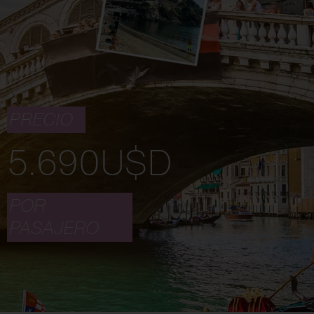
PRECIO
5.690
U$D
POR
PASAJERO