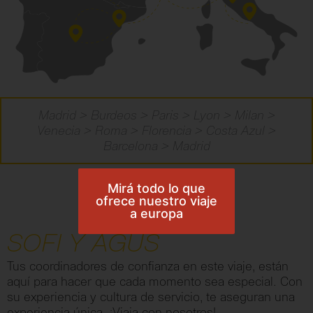
Madrid > Burdeos > Paris > Lyon > Milan >
Venecia > Roma > Florencia > Costa Azul >
Barcelona > Madrid
Mirá todo lo que
ofrece nuestro viaje
a europa
SOFI Y AGUS
Tus coordinadores de confianza en este viaje, están
aquí para hacer que cada momento sea especial. Con
su experiencia y cultura de servicio, te aseguran una
experiencia única. ¡Viaja con nosotros!