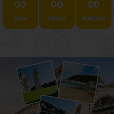
00
00
00
DÍAS
HORAS
MINUTOS