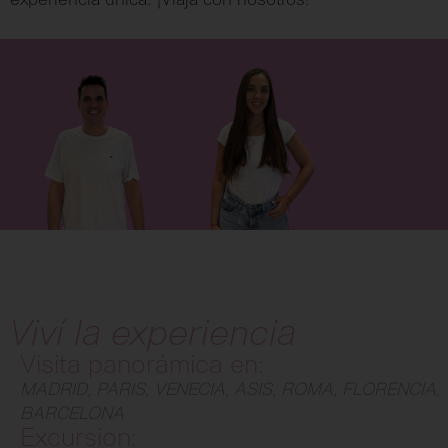
Viví la experiencia
Visita panorámica en:
MADRID, PARIS, VENECIA, ASIS, ROMA, FLORENCIA,
BARCELONA
Excursion: