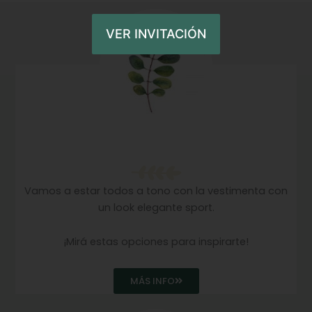
VER INVITACIÓN
Dress Code
Vamos a estar todos a tono con la vestimenta con
un look elegante sport.
¡Mirá estas opciones para inspirarte!
MÁS INFO