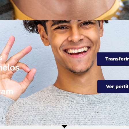
s
Transferir
helos
Ver perfil
gram