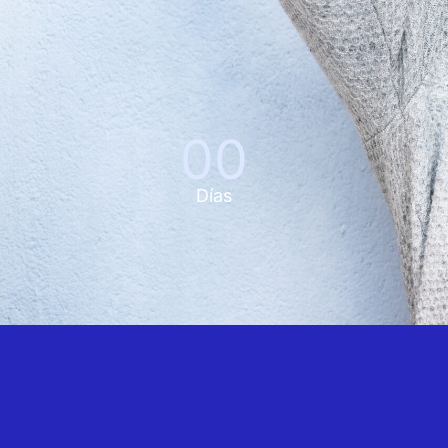
00
Días