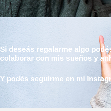
Si deseás regalarme algo podé
colaborar con mis sueños y an
Y podés seguirme en mi Insta