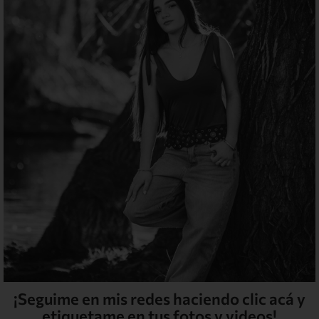
¡Seguime en mis redes haciendo clic acá y
etiquetame en tus fotos y videos!