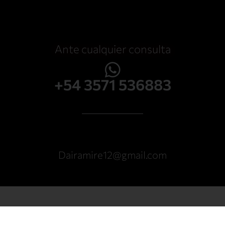
Ante cualquier consulta
+54 3571 536883
Dairamire12@gmail.com