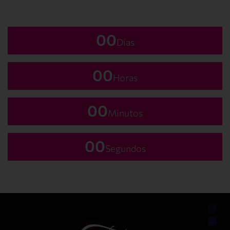
FALTAN
00
Días
00
Horas
00
Minutos
00
Segundos