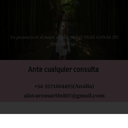
Tu presencia es el mejor regalo. ¡SOLO TRAÉ GANAS DE
DISFRUTAR!
Ante cualquier consulta
+54 3571604493
(Analía)
alavaromartin807@gmail.com