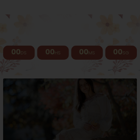
00
00
00
00
DS
HS
MS
SG