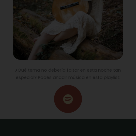
¿Qué tema no debería faltar en esta noche tan
especial? Podés añadir música en esta playlist:
S
p
o
t
i